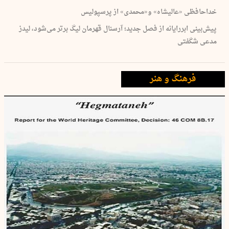
خداحافظی «عالیشاه» و«محمدی» از پرسپولیس
پیش‌بینی ابررایانه از فصل جدید؛ آرسنال قهرمان لیگ برتر می‌شود، لیدز
مدعی شگفتی
فرهنگ و هنر