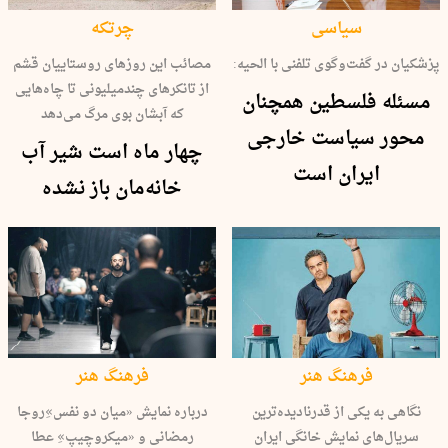
سیاسی
چرتکه
پزشکیان در گفت‌وگوی تلفنی با الحیه:
مصائب این روزهای روستاییان قشم
از تانکرهای چندمیلیونی تا چاه‌هایی
مسئله فلسطین همچنان
که آبشان بوی مرگ می‌دهد
محور سیاست خارجی
چهار ماه است شیر آب
ایران است
خانه‌مان باز نشده
فرهنگ هنر
فرهنگ هنر
نگاهی به یکی از قدرنادیده‌ترین
درباره نمایش «میان دو نفس»ِروجا
سریال‌های نمایش خانگی ایران
رمضانی و «میکروچیپ»ِ عطا