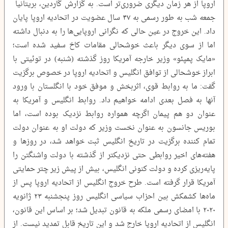
اروپا از هر زمان دیگری ضروری‌تر است. به گزارش گاردین، بریتانیا
جمعه شب به طور رسمی به ۴۷ سال عضویت در اتحادیه اروپا پایان
داد. این خروج در عین حالی که نگرانی اروپایی‌ها را به دنبال داشته
اما از سوی دیگر باعث خوشحالی مقامات کاخ سفید شده است؛
«مایک پمپئو» وزیر خارجه آمریکا روز گذشته (شنبه) در توئیتی با
ابراز خوشحالی از توافق انگلیس و اتحادیه اروپا در خصوص برگزیت
گفت: ما به روابط قوی، اثربخش و موفق خود با انگلستان با ورود
آنها به فصل بعدی ادامه خواهیم داد. روابط انگلیس و آمریکا به
عنوان دو هم پیمان اگرچه همواره روابط نزدیک بوده است، اما
بوریس جانسون به عنوان نخست وزیر که دولت او به عنوان دولت
تمام کننده برگزیت در تاریخ انگلیس ثبت خواهد شد، در روزها و
هفته‌های اخیر روابطی حتی نزدیکتر از گذشته با دولت واشنگتن را
پایه‌ریزی کرده و دولت کنونی انگلیس، بیش از پیش زیر چتر حمایتی
آمریکا قرار گرفته است. طرح خروج انگلیس از اتحادیه اروپا پس از
ماه‌ها کشمکش بین احزاب سیاسی انگلیس روز پنجشنبه ۲۳ ژانویه
۲۰۲۰ با امضای رسمی ملکه به قانون تبدیل شد؛ بر اساس این قانون،
انگلیس از اتحادیه اروپا خارج شد و این تاریخ قابل تمدید نیست. از