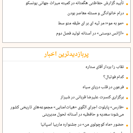
تأیید گزارش حفاظتی هگمتانه در کمیته میراث جهانی یونسکو
درام خانوادگی و مسئله معاصر بودن
«مو به مو»؛ مر ثیه ای بر ای طبقه متو سط
«آژانس دوستی» در آستانه تولید فصل دوم
پربازدیدترین اخبار
نقاب را بردار آقای ستاره
کدام فوتبال؟
فرعون در قلب دریای سیاه
برگزاری کنسرت علیرضا قربانی در شیراز
«فارس» پایلوت اجرای الگوی «هیات‌امنایی» مجموعه‌های تاریخی کشور
می‌شود؛ سعدیه و حافظیه در آستانه تحول مدیریتی
حضور «ماه کوچولوی من» در جشنواره ماربیا اسپانیا