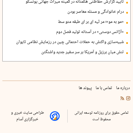
تأیید گزارش حفاظتی هگمتانه در کمیته میراث جهانی یونسکو
درام خانوادگی و مسئله معاصر بودن
«مو به مو»؛ مر ثیه ای بر ای طبقه متو سط
«آژانس دوستی» در آستانه تولید فصل دوم
شبیه‌سازی واکنش به حملات احتمالی چین در رزمایش نظامی تایوان
تنش میان برزیل و آمریکا بر سر سفیر جدید واشنگتن
درباره ما
تماس با ما
پیوند ها
تمامی حقوق برای روزنامه توسعه ایرانی
طراحی سایت خبری و
محفوظ است
خبرگزاری آسام