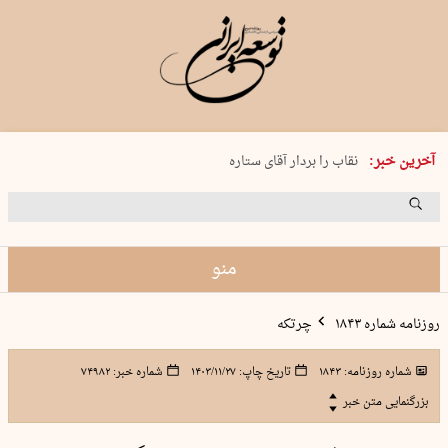
پنجشنبه 15 مرداد 1405 شماره 2243
آخرین خبر:
نقاب را بردار آقای ستاره
کدام فوتبال؟
فرعون در قلب دریای سیاه
برگزاری کنسرت علیرضا قربانی در …
منو
روزنامه شماره ۱۸۴۳
چرتکه
شماره روزنامه:
۱۸۴۳
تاریخ چاپ:
۱۴۰۳/۱۱/۲۷
شماره خبر:
۷۴۹۸۲
بزرگنمایی متن خبر