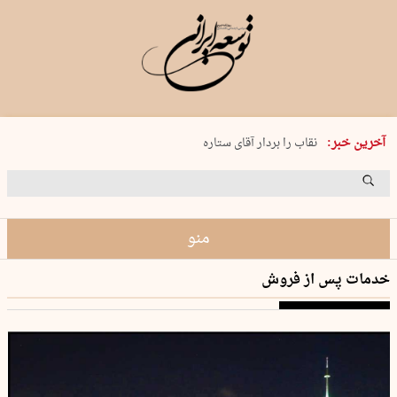
پنجشنبه 15 مرداد 1405 شماره 2243
آخرین خبر:
نقاب را بردار آقای ستاره
کدام فوتبال؟
فرعون در قلب دریای سیاه
برگزاری کنسرت علیرضا قربانی در …
منو
خدمات پس از فروش