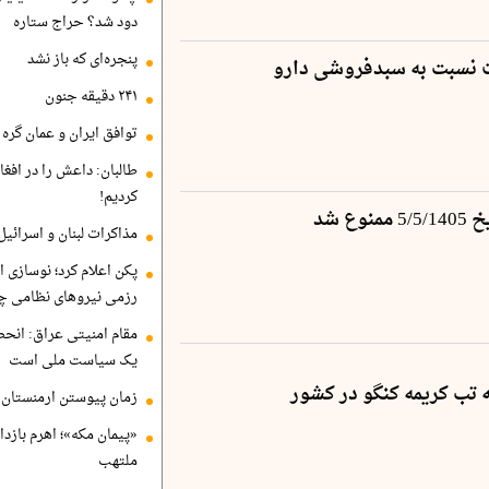
دود شد؟ حراج ستاره
پنجره‌ای که باز نشد
 نسبت به سبدفروشی دارو
۲۴۱ دقیقه جنون
توافق ایران و عمان گره ب
طالبان: داعش را در افغا
کردیم!
وع شد
مذاکرات لبنان و اسرائیل
پکن اعلام کرد؛ نوسازی ا
رزمی نیروهای نظامی چ
مقام امنیتی عراق: انح
یک سیاست ملی است
زمان پیوستن ارمنستان ب
«پیمان مکه»؛ اهرم بازد
ملتهب