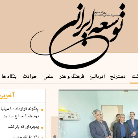
شت
دسترنج
آدرنالین
فرهنگ و هنر
علمی
حوادث
بنگاه ها
 م…
آخرین 
مدیریت شهری به‌رغم
تهران؛ 
دود شد؟ حراج ستاره
پنجره‌ای که باز نشد
۲۴۱ دقیقه جنون