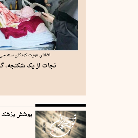
 و وزارت امور خارجه؛
افشای هویت کودکان سنندجی،
نجات از یک شکنجه، گرف
پوشش پزشک خانواده در ۶۴