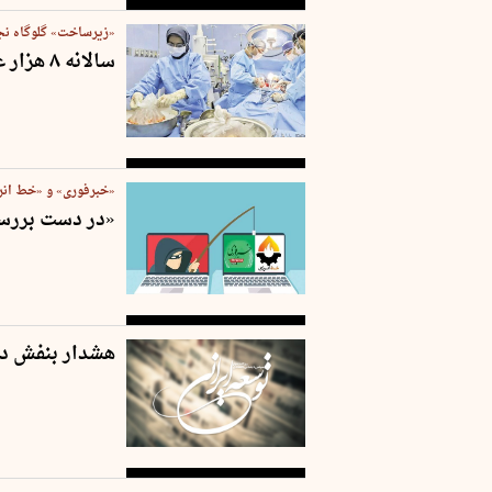
«زیرساخت» گلوگاه نج
سالانه ۸ هزار عضو قابل‌پیوند دفن می‌شود
«خبرفوری» و «خط انرژی» هم ب
«در دست بررسی
هشدار بنفش در