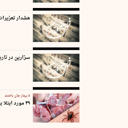
هشدار تعزیرات
سزارین در تاریخ 5/5/1405 ممن
۵ بیمار جان باختند
۴۹ مورد ابتلا به تب کریمه کنگو در کشور