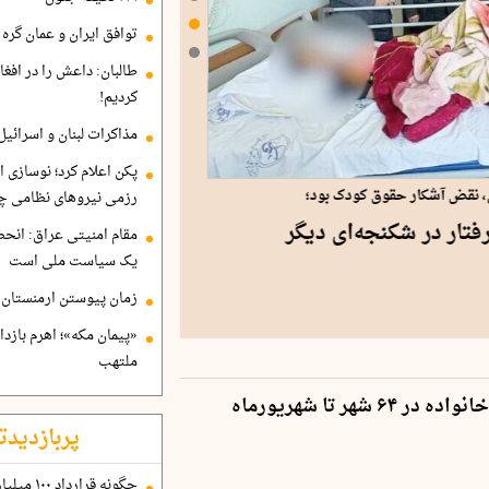
توافق ایران و عمان گره ب
طالبان: داعش را در افغا
کردیم!
مذاکرات لبنان و اسرائیل
پکن اعلام کرد؛ نوسازی ا
 نقض آشکار حقوق کودک بود؛
رزمی نیروهای نظامی چ
تار در شکنجه‌ای دیگر
مقام امنیتی عراق: انح
یک سیاست ملی است
زمان پیوستن ارمنستان ب
«پیمان مکه»؛ اهرم بازد
ملتهب
 شهر تا شهریورماه
پربازدیدت