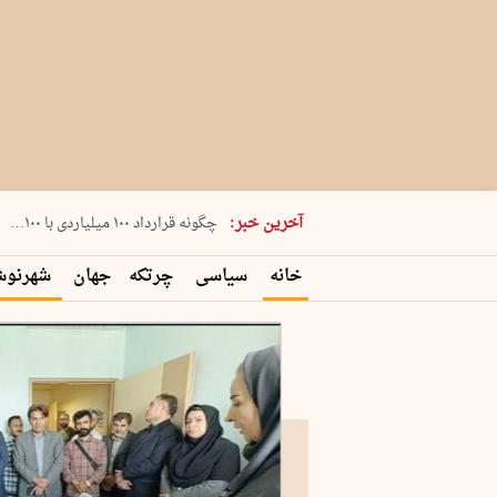
شنبه 17 مرداد 1405 شماره 2244
آخرین خبر:
چگونه قرارداد ۱۰۰ میلیاردی با ۱۰۰…
پنجره‌ای که باز نشد
خانه
سیاسی
چرتکه
جهان
شهرنو
۲۴۱ دقیقه جنون
توافق ایران و عمان گره بحران را باز