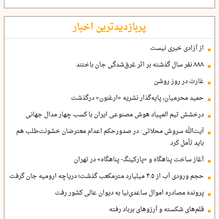
پربازدیدترین اخبار
از آزادی خبری نیست
۸۸۸ نفر سال گذشته بر اثر غرق‌شدگی جان باختند
غارت در روز روشن
حمید محرمیان، پایه‌گذار نشریه «ارغنون» درگذشت
درخشش تیم المپیاد هوش مصنوعی ایران با کسب چهار مدال جهانی
آیت‌الله سروش محلاتی: در صدورحکم اعدام معترضان خشونت‌طلب هم
باید تأمل کرد
آغاز ساخت پناهگاه و «پارکینگ- پناهگاه» در تهران
حجم ورودی آب از ۴.۵ میلیارد مترمکعب گذشت؛ دریاچه ارومیه جان گرفت
پرونده مصادره اموال ساعدی‌نیا به دیوان عالی کشور رفت
قلم‌های شکسته و آرزوهای برباد رفته