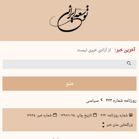
یکشنبه 18 مرداد 1405 شماره 2245
آخرین خبر:
از آزادی خبری نیست
۸۸۸ نفر سال گذشته بر اثر غرق‌شدگی جان …
غارت در روز روشن
حمید محرمیان، پایه‌گذار نشریه…
منو
روزنامه شماره ۴۲۴
سیاسی
شماره روزنامه:
۴۲۴
تاریخ چاپ:
۱۳۹۸/۱۰/۱۵
شماره خبر:
۱۳۸۹۵
بزرگنمایی متن خبر