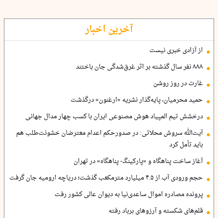
آخرین اخبار
از آزادی خبری نیست
۸۸۸ نفر سال گذشته بر اثر غرق‌شدگی جان باختند
غارت در روز روشن
حمید محرمیان، پایه‌گذار نشریه «ارغنون» درگذشت
درخشش تیم المپیاد هوش مصنوعی ایران با کسب چهار مدال جهانی
آیت‌الله سروش محلاتی: در صدورحکم اعدام معترضان خشونت‌طلب هم
باید تأمل کرد
آغاز ساخت پناهگاه و «پارکینگ- پناهگاه» در تهران
حجم ورودی آب از ۴.۵ میلیارد مترمکعب گذشت؛ دریاچه ارومیه جان گرفت
پرونده مصادره اموال ساعدی‌نیا به دیوان عالی کشور رفت
قلم‌های شکسته و آرزوهای برباد رفته