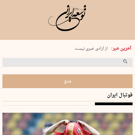
یکشنبه 18 مرداد 1405 شماره 2245
آخرین خبر:
از آزادی خبری نیست
۸۸۸ نفر سال گذشته بر اثر غرق‌شدگی جان …
غارت در روز روشن
حمید محرمیان، پایه‌گذار نشریه…
منو
فوتبال ایران