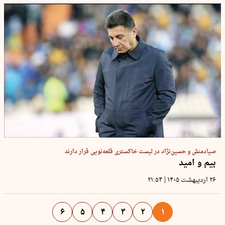
صیادمنش و حسین‌نژاد در لیست خاکستری قلعه‌نویی قرار دارند
بیم و امید
|
۲۶ اردیبهشت ۱۴۰۵
۲۱:۵۴
۶
۵
۴
۳
۲
۱