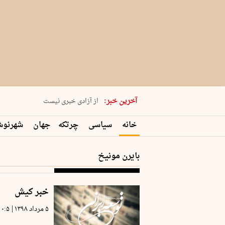
یکشنبه 18 مرداد 1405 شماره 2245
آخرین خبر:
از آزادی خبری نیست
۸۸۸ نفر سال گذشته بر اثر غرق‌شدگی جان …
خانه
سیاسی
چرتکه
جهان
شهرنو
غارت در روز روشن
حمید محرمیان، پایه‌گذار نشریه…
بایرن مونیخ
خبر کیش
|
۵ مرداد ۱۳۹۸
۰:۵