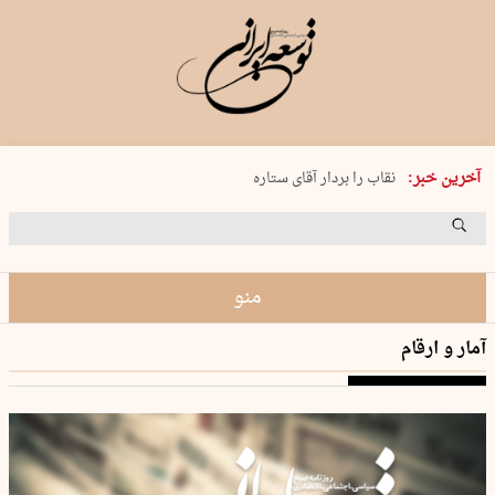
پنجشنبه 15 مرداد 1405 شماره 2243
آخرین خبر:
نقاب را بردار آقای ستاره
کدام فوتبال؟
فرعون در قلب دریای سیاه
برگزاری کنسرت علیرضا قربانی در …
منو
آمار و ارقام