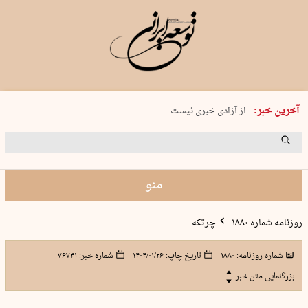
یکشنبه 18 مرداد 1405 شماره 2245
آخرین خبر:
از آزادی خبری نیست
۸۸۸ نفر سال گذشته بر اثر غرق‌شدگی جان …
غارت در روز روشن
حمید محرمیان، پایه‌گذار نشریه…
منو
روزنامه شماره ۱۸۸۰
چرتکه
شماره روزنامه:
۱۸۸۰
تاریخ چاپ:
۱۴۰۴/۰۱/۲۶
شماره خبر:
۷۶۷۴۱
بزرگنمایی متن خبر