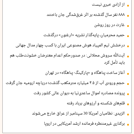
از آزادی خبری نیست
۸۸۸ نفر سال گذشته بر اثر غرق‌شدگی جان باختند
غارت در روز روشن
حمید محرمیان، پایه‌گذار نشریه «ارغنون» درگذشت
درخشش تیم المپیاد هوش مصنوعی ایران با کسب چهار مدال جهانی
آیت‌الله سروش محلاتی: در صدورحکم اعدام معترضان خشونت‌طلب هم
باید تأمل کرد
آغاز ساخت پناهگاه و «پارکینگ- پناهگاه» در تهران
حجم ورودی آب از ۴.۵ میلیارد مترمکعب گذشت؛ دریاچه ارومیه جان گرفت
پرونده مصادره اموال ساعدی‌نیا به دیوان عالی کشور رفت
قلم‌های شکسته و آرزوهای برباد رفته
الزیدی: نظامیان آمریکا 30 سپتامبر از عراق خارج می‌شوند
برکناری غیرمنتظره فرمانده ارشد آمریکایی در اروپا