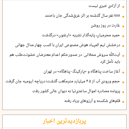
از آزادی خبری نیست
۸۸۸ نفر سال گذشته بر اثر غرق‌شدگی جان باختند
غارت در روز روشن
حمید محرمیان، پایه‌گذار نشریه «ارغنون» درگذشت
درخشش تیم المپیاد هوش مصنوعی ایران با کسب چهار مدال جهانی
آیت‌الله سروش محلاتی: در صدورحکم اعدام معترضان خشونت‌طلب هم
باید تأمل کرد
آغاز ساخت پناهگاه و «پارکینگ- پناهگاه» در تهران
حجم ورودی آب از ۴.۵ میلیارد مترمکعب گذشت؛ دریاچه ارومیه جان گرفت
پرونده مصادره اموال ساعدی‌نیا به دیوان عالی کشور رفت
قلم‌های شکسته و آرزوهای برباد رفته
پربازدیدترین اخبار