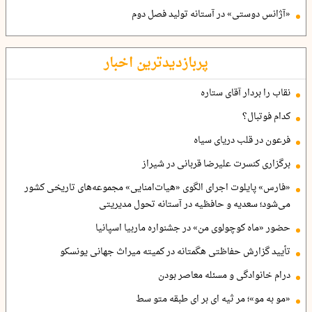
«آژانس دوستی» در آستانه تولید فصل دوم
پربازدیدترین اخبار
نقاب را بردار آقای ستاره
کدام فوتبال؟
فرعون در قلب دریای سیاه
برگزاری کنسرت علیرضا قربانی در شیراز
«فارس» پایلوت اجرای الگوی «هیات‌امنایی» مجموعه‌های تاریخی کشور
می‌شود؛ سعدیه و حافظیه در آستانه تحول مدیریتی
حضور «ماه کوچولوی من» در جشنواره ماربیا اسپانیا
تأیید گزارش حفاظتی هگمتانه در کمیته میراث جهانی یونسکو
درام خانوادگی و مسئله معاصر بودن
«مو به مو»؛ مر ثیه ای بر ای طبقه متو سط