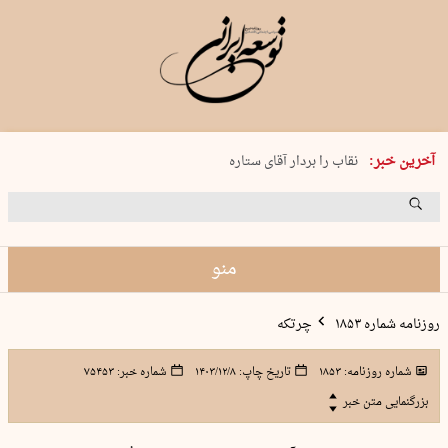
پنجشنبه 15 مرداد 1405 شماره 2243
آخرین خبر:
نقاب را بردار آقای ستاره
کدام فوتبال؟
فرعون در قلب دریای سیاه
برگزاری کنسرت علیرضا قربانی در …
منو
روزنامه شماره ۱۸۵۳
چرتکه
شماره روزنامه:
۱۸۵۳
تاریخ چاپ:
۱۴۰۳/۱۲/۸
شماره خبر:
۷۵۴۵۳
بزرگنمایی متن خبر