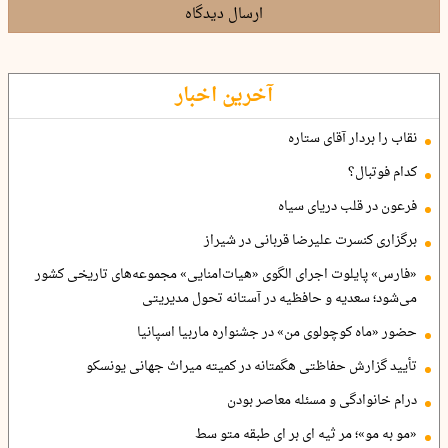
ارسال دیدگاه
آخرین اخبار
نقاب را بردار آقای ستاره
کدام فوتبال؟
فرعون در قلب دریای سیاه
برگزاری کنسرت علیرضا قربانی در شیراز
«فارس» پایلوت اجرای الگوی «هیات‌امنایی» مجموعه‌های تاریخی کشور
می‌شود؛ سعدیه و حافظیه در آستانه تحول مدیریتی
حضور «ماه کوچولوی من» در جشنواره ماربیا اسپانیا
تأیید گزارش حفاظتی هگمتانه در کمیته میراث جهانی یونسکو
درام خانوادگی و مسئله معاصر بودن
«مو به مو»؛ مر ثیه ای بر ای طبقه متو سط