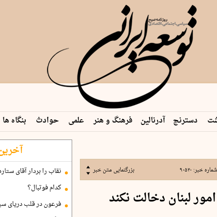
شت
دسترنج
آدرنالین
فرهنگ و هنر
علمی
حوادث
بنگاه ها
آخرین 
ماره خبر:
۹۰۵۲۰
بزرگنمایی متن خبر
نقاب را بردار آقای ستاره
کدام فوتبال؟
مور لبنان دخالت نکند
فرعون در قلب دریای سی