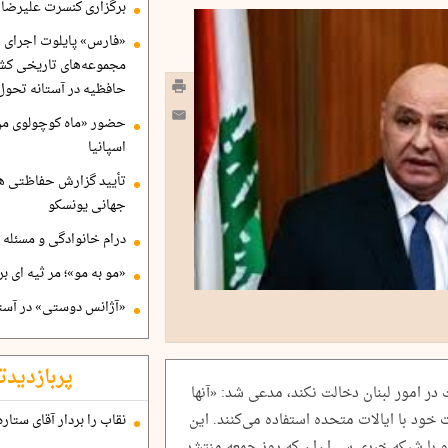
برگزاری کنسرت علیرضا ق
«فارس» پایلوت اجرای ا
مجموعه‌های تاریخی کشو
حافظیه در آستانه تحول
حضور «ماه کوچولوی من»
اسپانیا
تأیید گزارش حفاظتی هگ
جهانی یونسکو
درام خانوادگی و مسئله 
«مو به مو»؛ مر ثیه ای ب
«آژانس دوستی» در آستا
پربازدیدت
در امور لبنان دخالت نکند، مدعی شد: «آنها
ت خود با ایالات متحده استفاده می‌کنند. این
نقاب را بردار آقای ستاره
با شبکه خبری سی‌ان‌ان که روز جمعه منتشر