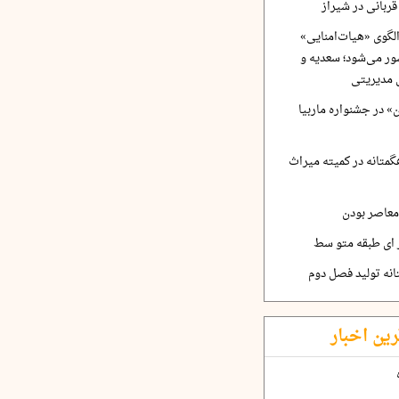
ربانی در شیراز
لگوی «هیات‌امنایی»
ر می‌شود؛ سعدیه و
 مدیریتی
 در جشنواره ماربیا
متانه در کمیته میراث
معاصر بودن
ر ای طبقه متو سط
نه تولید فصل دوم
رین اخبار