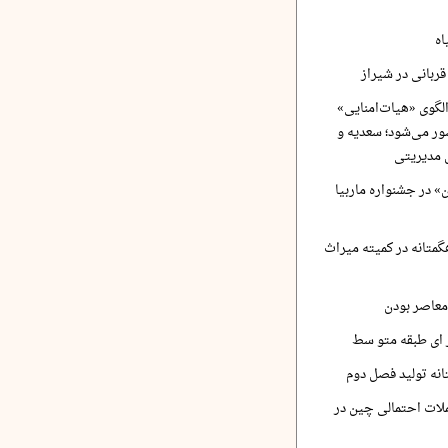
اه
ربانی در شیراز
لگوی «هیات‌امنایی»
ر می‌شود؛ سعدیه و
 مدیریتی
 در جشنواره ماربیا
متانه در کمیته میراث
معاصر بودن
ر ای طبقه متو سط
نه تولید فصل دوم
لات احتمالی چین در