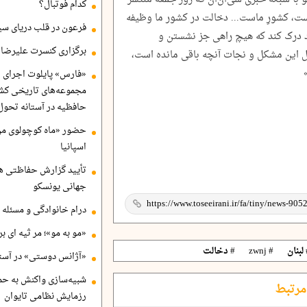
کدام فوتبال؟
ت، کشورِ ماست... دخالت در کشور ما وظیفه
فرعون در قلب دریای سی
د درک کند که هیچ راهی جز نشستن و
برگزاری کنسرت علیرضا ق
ل این مشکل و نجات آنچه باقی مانده است،
«فارس» پایلوت اجرای ا
مجموعه‌های تاریخی کشو
حافظیه در آستانه تحول
حضور «ماه کوچولوی من»
اسپانیا
تأیید گزارش حفاظتی هگ
جهانی یونسکو
درام خانوادگی و مسئله 
«مو به مو»؛ مر ثیه ای ب
لبنان
# zwnj
# دخالت
«آژانس دوستی» در آستا
شبیه‌سازی واکنش به حم
مرتبط
رزمایش نظامی تایوان