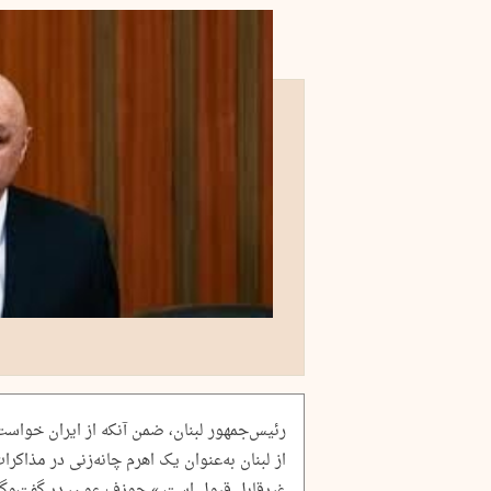
رئیس‌جمهور لبنان، ضمن آنکه از ایران خواست 
از لبنان به‌عنوان یک اهرم چانه‌زنی در مذاکرا
غیرقابل قبول است.» جوزف عون، در گفت‌وگو 