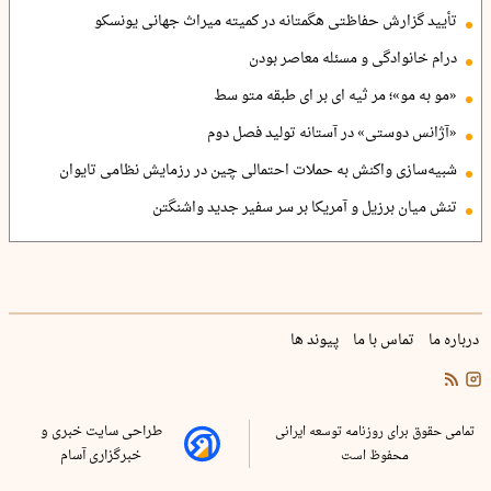
تأیید گزارش حفاظتی هگمتانه در کمیته میراث جهانی یونسکو
درام خانوادگی و مسئله معاصر بودن
«مو به مو»؛ مر ثیه ای بر ای طبقه متو سط
«آژانس دوستی» در آستانه تولید فصل دوم
شبیه‌سازی واکنش به حملات احتمالی چین در رزمایش نظامی تایوان
تنش میان برزیل و آمریکا بر سر سفیر جدید واشنگتن
درباره ما
تماس با ما
پیوند ها
تمامی حقوق برای روزنامه توسعه ایرانی
طراحی سایت خبری و
محفوظ است
خبرگزاری آسام