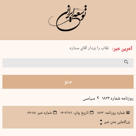
پنجشنبه 15 مرداد 1405 شماره 2243
نقاب را بردار آقای ستاره
آخرین خبر:
کدام فوتبال؟
فرعون در قلب دریای سیاه
برگزاری کنسرت علیرضا قربانی در …
منو
روزنامه شماره ۱۸۲۳
سیاسی
شماره روزنامه:
۱۸۲۳
تاریخ چاپ:
۱۴۰۳/۱۱/۱
شماره خبر:
۷۴۰۸۸
بزرگنمایی متن خبر