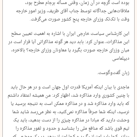
بوده است گرچه در آن زمان، وقتی مسأله برجام مطرح بود،
ملاقات‌هایی جداگانه توسط جناب آقای ظریف، وزیر امور خارجه
وقت با تک‌تک وزرای خارجه پنج کشور صورت می‌گرفت.
این کارشناس سیاست خارجی ایران با اشاره به اهمیت تعیین سطح
این مذاکرات، عنوان کرد: بابد دید هر گونه مذاکراتی آیا قرار است در
میان وزرای خارجه صورت بگیرد یا معاونان وزرای خارجه؟ بالاخره،
دیپلماسی
زبان گفت‌وگوست.
ماجدی با بیان اینکه آمریکا قدرت اول جهان است و در هر حال باید
با چنین کشوری وارد مذاکره شد، اظهار کرد: من همیشه اعتقاد داشتم
که باید وارد مذاکره شد و در مذاکره ممکن است به نتیجه برسید یا
نرسید، اینکه شما صرفاً مذاکره نمی‌کنید، به نظر می‌رسد شاید شما
وحشت دارید که مبادا در مذاکره چیزی را از دست بدهید، باید یک
تیم قوی باشد که منافع ملی را بشناسد و حدود و ثغور مذاکره را
بداند. کجا باید امتیاز بگیرد و کجا امتیاز بدهد. در یک موضعی که