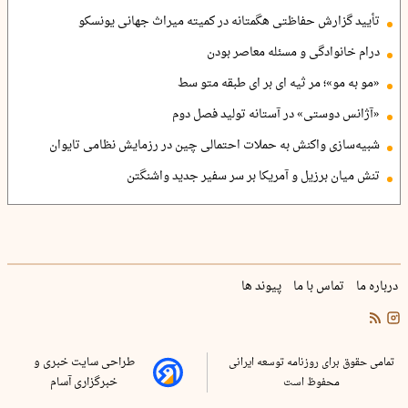
تأیید گزارش حفاظتی هگمتانه در کمیته میراث جهانی یونسکو
درام خانوادگی و مسئله معاصر بودن
«مو به مو»؛ مر ثیه ای بر ای طبقه متو سط
«آژانس دوستی» در آستانه تولید فصل دوم
شبیه‌سازی واکنش به حملات احتمالی چین در رزمایش نظامی تایوان
تنش میان برزیل و آمریکا بر سر سفیر جدید واشنگتن
درباره ما
تماس با ما
پیوند ها
تمامی حقوق برای روزنامه توسعه ایرانی
طراحی سایت خبری و
محفوظ است
خبرگزاری آسام