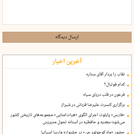
ارسال دیدگاه
آخرین اخبار
نقاب را بردار آقای ستاره
کدام فوتبال؟
فرعون در قلب دریای سیاه
برگزاری کنسرت علیرضا قربانی در شیراز
«فارس» پایلوت اجرای الگوی «هیات‌امنایی» مجموعه‌های تاریخی کشور
می‌شود؛ سعدیه و حافظیه در آستانه تحول مدیریتی
حضور «ماه کوچولوی من» در جشنواره ماربیا اسپانیا