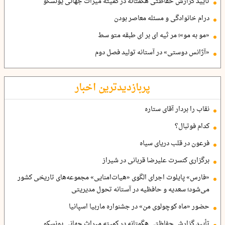
تأیید گزارش حفاظتی هگمتانه در کمیته میراث جهانی یونسکو
درام خانوادگی و مسئله معاصر بودن
«مو به مو»؛ مر ثیه ای بر ای طبقه متو سط
«آژانس دوستی» در آستانه تولید فصل دوم
پربازدیدترین اخبار
نقاب را بردار آقای ستاره
کدام فوتبال؟
فرعون در قلب دریای سیاه
برگزاری کنسرت علیرضا قربانی در شیراز
«فارس» پایلوت اجرای الگوی «هیات‌امنایی» مجموعه‌های تاریخی کشور
می‌شود؛ سعدیه و حافظیه در آستانه تحول مدیریتی
حضور «ماه کوچولوی من» در جشنواره ماربیا اسپانیا
تأیید گزارش حفاظتی هگمتانه در کمیته میراث جهانی یونسکو