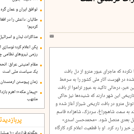
توافق ایران و عمان گره ب
طالبان: داعش را در افغا
کردیم!
مذاکرات لبنان و اسرائیل
پکن اعلام کرد؛ نوسازی ا
رزمی نیروهای نظامی چ
مقام امنیتی عراق: انح
 نکرده که ماجرای عبور مترو از دل بافت
یک سیاست ملی است
 شده در فهرست آثار ملی کشور را به سرخط
زمان پیوستن ارمنستان ب
ین خبر، درحالی تاکید به عبور تراموا از بافت
«پیمان مکه»؛ اهرم بازد
تاریخی این شهر دارند که شنیده‌ها نیز حاکی
ملتهب
تونل مترو در بافت تاریخی شیراز آغاز شده و
زند به سمت شاهچراغ، سردزک، شاهزاده قاسم
پربازدیدت
ه ریل بعدی متصل شود. «محمدحسن اسدی»
ن خبر را رد کرد. او با قطعیت اعلام کرد کارگاه