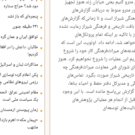
 مترو کنیم یعنی خیابان زند هنوز تجهیز
دود شد؟ حراج ستاره
ور مترو منوط به دریافت گزارش‌های
پنجره‌ای که باز نشد
نگی شیراز است و تا زمانی‌که گزارش‌های
بافت تاریخی و فرهنگی شیراز رعایت نشده
۲۴۱ دقیقه جنون
ا تاکید بر اینکه تمام پروتکل‌های
توافق ایران و عمان گره ب
واهد شد، ادامه داد: اولویت این است که
طالبان: داعش را در افغا
غدغه‌های میراث‌فرهنگی کار خود را شروع
کردیم!
یریم این عملیات را شروع نخواهیم کرد. هنوز
مذاکرات لبنان و اسرائیل
ی شورای فنی معاونت میراث‌فرهنگی چه
 تاریخی شیراز صورت بگیرد. تماس‌های
پکن اعلام کرد؛ نوسازی ا
رزمی نیروهای نظامی چ
ی و مدیرکل دفتر حفظ و احیاء بناها،
 گزارش بی‌پاسخ مانده است. با این وجود
مقام امنیتی عراق: انح
بل از انجام هر عملیاتی پژوهش‌های
یک سیاست ملی است
الیت‌های توسعه‌ای
زمان پیوستن ارمنستان ب
«پیمان مکه»؛ اهرم بازد
ملتهب