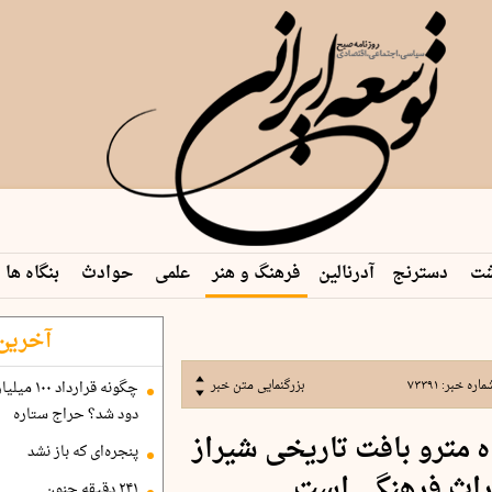
شت
دسترنج
آدرنالین
فرهنگ و هنر
علمی
حوادث
بنگاه ها
 م…
آخرین 
ماره خبر:
۷۳۳۹۱
بزرگنمایی متن خبر
دود شد؟ حراج ستاره
ه مترو بافت تاریخی شیراز
پنجره‌ای که باز نشد
راث فرهنگی است
۲۴۱ دقیقه جنون