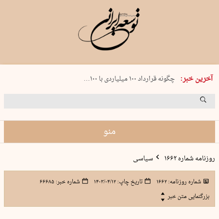
شنبه 17 مرداد 1405 شماره 2244
آخرین خبر:
چگونه قرارداد ۱۰۰ میلیاردی با ۱۰۰…
پنجره‌ای که باز نشد
۲۴۱ دقیقه جنون
توافق ایران و عمان گره بحران را باز م…
منو
روزنامه شماره ۱۶۶۲
سیاسی
شماره روزنامه:
۱۶۶۲
تاریخ چاپ:
۱۴۰۳/۰۴/۱۲
شماره خبر:
۶۶۶۸۵
بزرگنمایی متن خبر