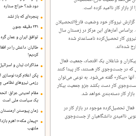
دود شد؟ حراج ستاره
 از بازار کار ناامید کرده است.
پنجره‌ای که باز نشد
ین گزارش نیروکار خود وضعیت فارغ‌التحصیلان
۲۴۱ دقیقه جنون
را نشان داده است. براساس آمارهای این مرکز در زمستان سال
توافق ایران و عمان گره ب
ستان سال ۱۴۰۲، وضعیت نیروی کار تحصیل‌کرده نامساعدتر شده
رج شده‌اند.
طالبان: داعش را در افغا
کردیم!
بیکاران و شاغلان یک اقتصاد، جمعیت فعال
مذاکرات لبنان و اسرائیل
شود. در صورتی‌که افراد بالای ۱۵ سال که در جست‌وجوی کار هستند، کار پیدا کنند
پکن اعلام کرد؛ نوسازی ا
 آنها «بیکار» گفته می‌شود. به نوعی می‌توان
رزمی نیروهای نظامی چ
 جست‌وجوی کار دست بکشد جزو جمعیت بیکار
مقام امنیتی عراق: انح
زار کار دسته‌بندی خواهد شد.
یک سیاست ملی است
فعال تحصیل‌کرده موجود در بازار کار در
زمان پیوستن ارمنستان ب
وبی ناامیدی دانشگاهیان از جست‌وجوی
«پیمان مکه»؛ اهرم بازد
ملتهب