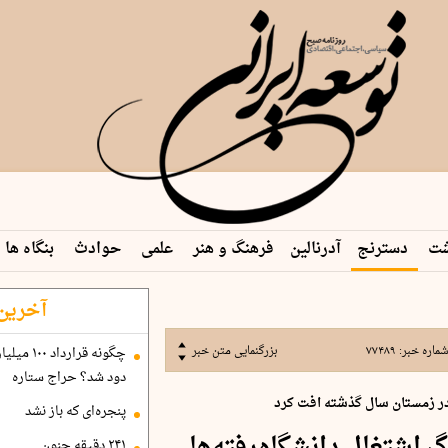
شت
دسترنج
آدرنالین
فرهنگ و هنر
علمی
حوادث
بنگاه ها
 م…
آخرین 
ماره خبر:
۷۷۴۸۹
بزرگنمایی متن خبر
دود شد؟ حراج ستاره
ر زمستان سال گذشته افت کرد
پنجره‌ای که باز نشد
۲۴۱ دقیقه جنون