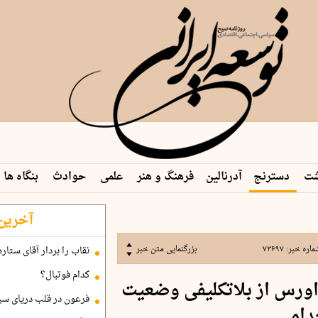
شت
دسترنج
آدرنالین
فرهنگ و هنر
علمی
حوادث
بنگاه ها
آخرین 
ماره خبر:
۷۳۶۹۷
بزرگنمایی متن خبر
نقاب را بردار آقای ستاره
کدام فوتبال؟
راورس از بلاتکلیفی وضعیت
فرعون در قلب دریای سی
دامی