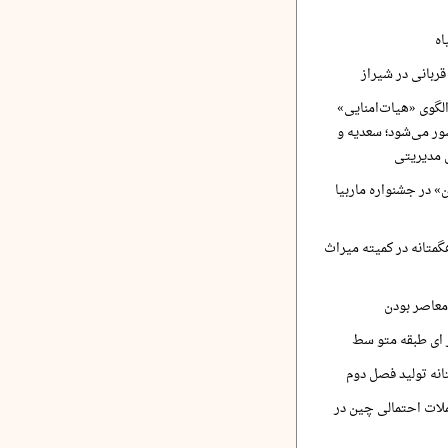
اه
ربانی در شیراز
لگوی «هیات‌امنایی»
ر می‌شود؛ سعدیه و
 مدیریتی
 در جشنواره ماربیا
متانه در کمیته میراث
معاصر بودن
ر ای طبقه متو سط
نه تولید فصل دوم
لات احتمالی چین در