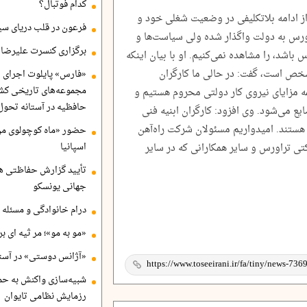
کدام فوتبال؟
 از ادامه بلاتکلیفی در وضعیت شغلی خود و
فرعون در قلب دریای سی
ر ماه سال ۱۳۹۹ شرکت تراورس به دولت واگذار شده ولی سیاست‌ها و
برگزاری کنسرت علیرضا ق
اشد، را مشاهده نمی‌کنیم. او با بیان اینکه
 است، گفت: در حالی ما کارگران
«فارس» پایلوت اجرای ا
مجموعه‌های تاریخی کشو
ه مزایای نیروی کار دولتی محروم هستیم و
حافظیه در آستانه تحول
ع می‌شود. وی افزود: کارگران ابنیه فنی
 هستند. امیدواریم مسئولان شرکت راه‌آهن
حضور «ماه کوچولوی من»
ی تراورس و سایر همکارانی که در سایر
اسپانیا
تأیید گزارش حفاظتی هگ
جهانی یونسکو
درام خانوادگی و مسئله 
«مو به مو»؛ مر ثیه ای ب
«آژانس دوستی» در آستا
شبیه‌سازی واکنش به حم
رزمایش نظامی تایوان