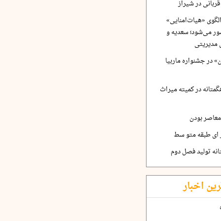
ربانی در شیراز
لگوی «هیات‌امنایی»
ر می‌شود؛ سعدیه و
 مدیریتی
 در جشنواره ماربیا
متانه در کمیته میراث
معاصر بودن
ر ای طبقه متو سط
نه تولید فصل دوم
رین اخبار