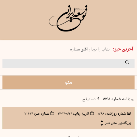
پنجشنبه 15 مرداد 1405 شماره 2243
آخرین خبر:
نقاب را بردار آقای ستاره
کدام فوتبال؟
فرعون در قلب دریای سیاه
برگزاری کنسرت علیرضا قربانی در …
منو
روزنامه شماره ۱۷۶۸
دسترنج
شماره روزنامه:
۱۷۶۸
تاریخ چاپ:
۱۴۰۳/۰۸/۲۴
شماره خبر:
۷۱۴۹۴
بزرگنمایی متن خبر