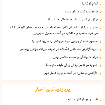
کدام فوتبال؟
فرعون در قلب دریای سیاه
برگزاری کنسرت علیرضا قربانی در شیراز
«فارس» پایلوت اجرای الگوی «هیات‌امنایی» مجموعه‌های تاریخی کشور
می‌شود؛ سعدیه و حافظیه در آستانه تحول مدیریتی
حضور «ماه کوچولوی من» در جشنواره ماربیا اسپانیا
تأیید گزارش حفاظتی هگمتانه در کمیته میراث جهانی یونسکو
درام خانوادگی و مسئله معاصر بودن
«مو به مو»؛ مر ثیه ای بر ای طبقه متو سط
«آژانس دوستی» در آستانه تولید فصل دوم
پربازدیدترین اخبار
نقاب را بردار آقای ستاره