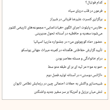
کدام فوتبال؟
فرعون در قلب دریای سیاه
برگزاری کنسرت علیرضا قربانی در شیراز
«فارس» پایلوت اجرای الگوی «هیات‌امنایی» مجموعه‌های تاریخی کشور
می‌شود؛ سعدیه و حافظیه در آستانه تحول مدیریتی
حضور «ماه کوچولوی من» در جشنواره ماربیا اسپانیا
تأیید گزارش حفاظتی هگمتانه در کمیته میراث جهانی یونسکو
درام خانوادگی و مسئله معاصر بودن
«مو به مو»؛ مر ثیه ای بر ای طبقه متو سط
«آژانس دوستی» در آستانه تولید فصل دوم
شبیه‌سازی واکنش به حملات احتمالی چین در رزمایش نظامی تایوان
تنش میان برزیل و آمریکا بر سر سفیر جدید واشنگتن