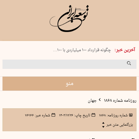
شنبه 17 مرداد 1405 شماره 2244
آخرین خبر:
چگونه قرارداد ۱۰۰ میلیاردی با ۱۰۰…
پنجره‌ای که باز نشد
۲۴۱ دقیقه جنون
توافق ایران و عمان گره بحران را باز م…
منو
روزنامه شماره ۱۸۶۸
جهان
شماره روزنامه:
۱۸۶۸
تاریخ چاپ:
۱۴۰۳/۱۲/۲۶
شماره خبر:
۷۶۱۶۶
بزرگنمایی متن خبر