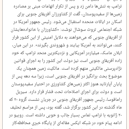
ترامپ به تنش‌ها دامن زد و پس از تکرار اتهامات مبنی بر مصادره
زمین‌ها از سفیدپوستان، گفت از کشاورزان آفریقای جنوبی برای
اسکان در ایالات متحده استقبال می‌شود. رئیس جمهور آمریکا در
شبکه اجتماعی تروث سوشال نوشت: «کشاورزان با خانواده‌هایشان
از آفریقای جنوبی که می‌خواهند به دلایل امنیتی از این کشور فرار
کنند، می‌توانند به آمریکا بیایند و شهروندی بگیرند». در این میان،
ایلان ماسک، میلیاردر آمریکایی و نزدیکترین متحد ترامپ که خود
زاده آفریقای جنوبی است نیز دولت این کشور را به اجرای قوانین
نژادپرستی مالکیتی متهم کرده است. مالکیت زمین همچنان یک
موضوع بحث برانگیز در آفریقای جنوبی است، زیرا سه دهه پس از
پایان آپارتاید هنوز اکثر زمین‌های کشاورزی در اختیار سفیدپوستان
است و دولت برای اجرای اصلاحات تحت فشار قرار دارد. سیریل
رامافوسا، رئیس جمهور آفریقای جنوبی در جریان نشست گروه ۲۰ که
ماه گذشته در این کشور برگزار شد، گفته بود، پس از مراسم تحلیف
۲۰ ژانویه با ترامپ تماس بسیار جالب و خوبی داشته است. روبیو در
ادامه پیام خود در شبکه ایکس مقاله‌ای از پایگاه خبری محافظه‌کار