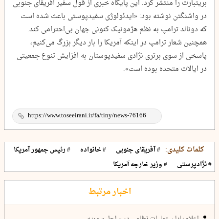
بریتبارت را منتشر کرد. این پایگاه خبری از قول سفیر آفریقای جنوبی
در واشنگتن نوشته بود: «ایدئولوژی سفیدپوستی باعث شده است
که دونالد ترامپ به نظم هژمونیک کنونی جهان بی‌احترامی کند.
همچنین شعار ترامپ در اینکه آمریکا را بار دیگر بزرگ می‌کنیم،
پاسخی از سوی برتری نژادی سفیدپوستان به افزایش تنوع جمعیتی
در ایالات متحده بوده است».
کلمات کلیدی:
# آفریقای جنوبی
# خانواده
# رئیس جمهور آمریکا
# نژادپرستی
# وزیر خارجه آمریکا
اخبار مرتبط
اعلام پایان عملیات نظامی در ساحل سوریه