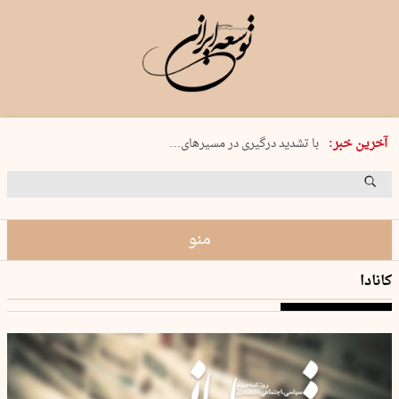
شبکه بانکی و رمزارز ایران در کانون…
آخرین خبر:
با تشدید درگیری‌ در مسیرهای…
غضنفری اعلام کرد: بدهی ١٧ میلیارد…
عضو کمیسیون برنامه و بودجه…
افت ۳۴ درصدی فروش خودروسازان
منو
کانادا