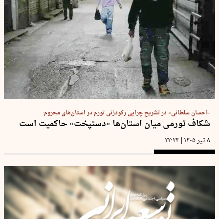
«احسان سلطانی» در تشریح چرایی رکودزنی تورم در استان‌های محروم:
شکاف تورمی میان استان‌ها «دستپخت» حاکمیت است
|
۸ تیر ۱۴۰۵
۲۲:۲۴