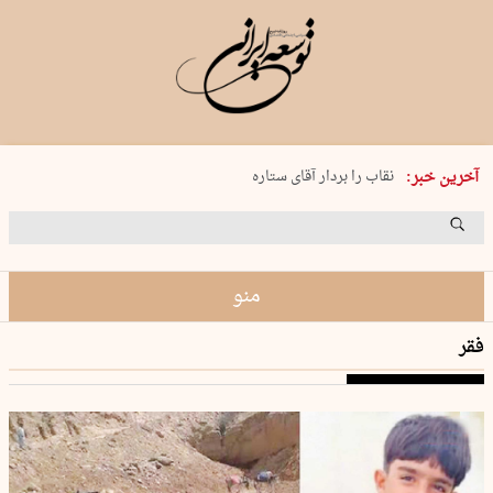
پنجشنبه 15 مرداد 1405 شماره 2243
نقاب را بردار آقای ستاره
آخرین خبر:
کدام فوتبال؟
فرعون در قلب دریای سیاه
برگزاری کنسرت علیرضا قربانی در …
منو
فقر