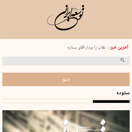
پنجشنبه 15 مرداد 1405 شماره 2243
آخرین خبر:
نقاب را بردار آقای ستاره
کدام فوتبال؟
فرعون در قلب دریای سیاه
برگزاری کنسرت علیرضا قربانی در …
منو
ستوده