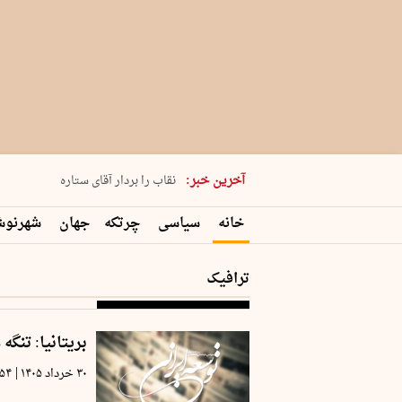
پنجشنبه 15 مرداد 1405 شماره 2243
آخرین خبر:
نقاب را بردار آقای ستاره
کدام فوتبال؟
خانه
سیاسی
چرتکه
جهان
شهرنو
فرعون در قلب دریای سیاه
برگزاری کنسرت علیرضا قربانی در …
ترافیک
بریتانیا: تنگه
|
۳۰ خرداد ۱۴۰۵
:۵۴