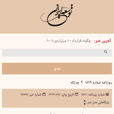
شنبه 17 مرداد 1405 شماره 2244
آخرین خبر:
چگونه قرارداد ۱۰۰ میلیاردی با ۱۰۰…
پنجره‌ای که باز نشد
۲۴۱ دقیقه جنون
توافق ایران و عمان گره بحران را باز م…
منو
روزنامه شماره ۱۸۹۹
چرتکه
شماره روزنامه:
۱۸۹۹
تاریخ چاپ:
۱۴۰۴/۰۲/۱۸
شماره خبر:
۷۷۶۲۸
بزرگنمایی متن خبر