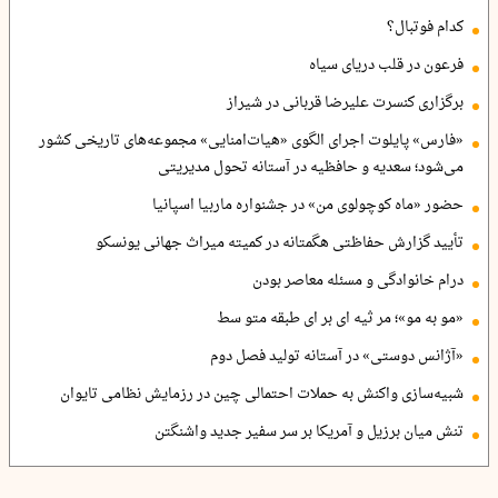
کدام فوتبال؟
فرعون در قلب دریای سیاه
برگزاری کنسرت علیرضا قربانی در شیراز
«فارس» پایلوت اجرای الگوی «هیات‌امنایی» مجموعه‌های تاریخی کشور
می‌شود؛ سعدیه و حافظیه در آستانه تحول مدیریتی
حضور «ماه کوچولوی من» در جشنواره ماربیا اسپانیا
تأیید گزارش حفاظتی هگمتانه در کمیته میراث جهانی یونسکو
درام خانوادگی و مسئله معاصر بودن
«مو به مو»؛ مر ثیه ای بر ای طبقه متو سط
«آژانس دوستی» در آستانه تولید فصل دوم
شبیه‌سازی واکنش به حملات احتمالی چین در رزمایش نظامی تایوان
تنش میان برزیل و آمریکا بر سر سفیر جدید واشنگتن