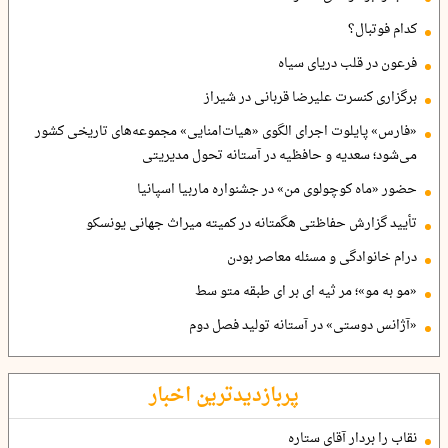
کدام فوتبال؟
فرعون در قلب دریای سیاه
برگزاری کنسرت علیرضا قربانی در شیراز
«فارس» پایلوت اجرای الگوی «هیات‌امنایی» مجموعه‌های تاریخی کشور
می‌شود؛ سعدیه و حافظیه در آستانه تحول مدیریتی
حضور «ماه کوچولوی من» در جشنواره ماربیا اسپانیا
تأیید گزارش حفاظتی هگمتانه در کمیته میراث جهانی یونسکو
درام خانوادگی و مسئله معاصر بودن
«مو به مو»؛ مر ثیه ای بر ای طبقه متو سط
«آژانس دوستی» در آستانه تولید فصل دوم
پربازدیدترین اخبار
نقاب را بردار آقای ستاره