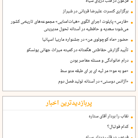
فرعون در قلب دریای سیاه
برگزاری کنسرت علیرضا قربانی در شیراز
«فارس» پایلوت اجرای الگوی «هیات‌امنایی» مجموعه‌های تاریخی کشور
می‌شود؛ سعدیه و حافظیه در آستانه تحول مدیریتی
حضور «ماه کوچولوی من» در جشنواره ماربیا اسپانیا
تأیید گزارش حفاظتی هگمتانه در کمیته میراث جهانی یونسکو
درام خانوادگی و مسئله معاصر بودن
«مو به مو»؛ مر ثیه ای بر ای طبقه متو سط
«آژانس دوستی» در آستانه تولید فصل دوم
پربازدیدترین اخبار
نقاب را بردار آقای ستاره
کدام فوتبال؟
فرعون در قلب دریای سیاه