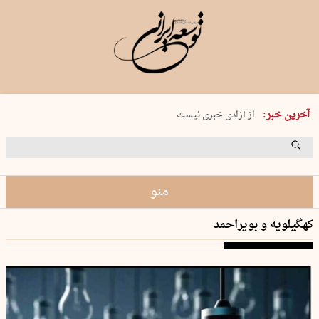
یکشنبه 18 مرداد 1405 شماره 2245
آخرین خبر:
از آزادی خبری نیست
۸۸۸ نفر سال گذشته بر اثر غرق‌شدگی جان …
غارت در روز روشن
حمید محرمیان، پایه‌گذار نشریه…
منو
کهگیلویه و بویراحمد