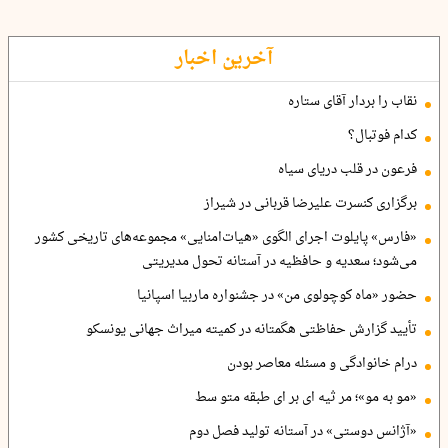
آخرین اخبار
نقاب را بردار آقای ستاره
کدام فوتبال؟
فرعون در قلب دریای سیاه
برگزاری کنسرت علیرضا قربانی در شیراز
«فارس» پایلوت اجرای الگوی «هیات‌امنایی» مجموعه‌های تاریخی کشور
می‌شود؛ سعدیه و حافظیه در آستانه تحول مدیریتی
حضور «ماه کوچولوی من» در جشنواره ماربیا اسپانیا
تأیید گزارش حفاظتی هگمتانه در کمیته میراث جهانی یونسکو
درام خانوادگی و مسئله معاصر بودن
«مو به مو»؛ مر ثیه ای بر ای طبقه متو سط
«آژانس دوستی» در آستانه تولید فصل دوم