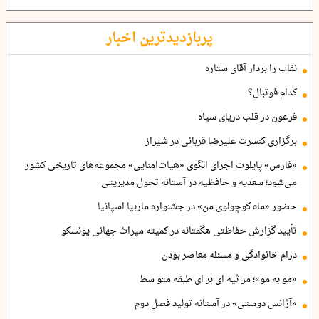
پربازدیدترین اخبار
نقاب را بردار آقای ستاره
کدام فوتبال؟
فرعون در قلب دریای سیاه
برگزاری کنسرت علیرضا قربانی در شیراز
«فارس» پایلوت اجرای الگوی «هیات‌امنایی» مجموعه‌های تاریخی کشور
می‌شود؛ سعدیه و حافظیه در آستانه تحول مدیریتی
حضور «ماه کوچولوی من» در جشنواره ماربیا اسپانیا
تأیید گزارش حفاظتی هگمتانه در کمیته میراث جهانی یونسکو
درام خانوادگی و مسئله معاصر بودن
«مو به مو»؛ مر ثیه ای بر ای طبقه متو سط
«آژانس دوستی» در آستانه تولید فصل دوم