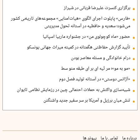
برگزاری کنسرت علیرضا قربانی در شیراز
«فارس» پایلوت اجرای الگوی «هیات‌امنایی» مجموعه‌های تاریخی کشور
می‌شود؛ سعدیه و حافظیه در آستانه تحول مدیریتی
حضور «ماه کوچولوی من» در جشنواره ماربیا اسپانیا
تأیید گزارش حفاظتی هگمتانه در کمیته میراث جهانی یونسکو
درام خانوادگی و مسئله معاصر بودن
«مو به مو»؛ مر ثیه ای بر ای طبقه متو سط
«آژانس دوستی» در آستانه تولید فصل دوم
شبیه‌سازی واکنش به حملات احتمالی چین در رزمایش نظامی تایوان
تنش میان برزیل و آمریکا بر سر سفیر جدید واشنگتن
درباره ما
تماس با ما
پیوند ها