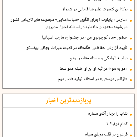
برگزاری کنسرت علیرضا قربانی در شیراز
«فارس» پایلوت اجرای الگوی «هیات‌امنایی» مجموعه‌های تاریخی کشور
می‌شود؛ سعدیه و حافظیه در آستانه تحول مدیریتی
حضور «ماه کوچولوی من» در جشنواره ماربیا اسپانیا
تأیید گزارش حفاظتی هگمتانه در کمیته میراث جهانی یونسکو
درام خانوادگی و مسئله معاصر بودن
«مو به مو»؛ مر ثیه ای بر ای طبقه متو سط
«آژانس دوستی» در آستانه تولید فصل دوم
پربازدیدترین اخبار
نقاب را بردار آقای ستاره
کدام فوتبال؟
فرعون در قلب دریای سیاه