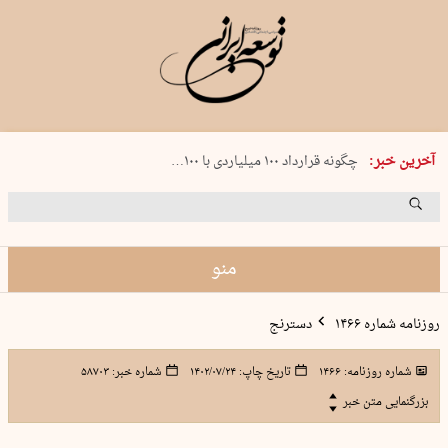
شنبه 17 مرداد 1405 شماره 2244
آخرین خبر:
چگونه قرارداد ۱۰۰ میلیاردی با ۱۰۰…
پنجره‌ای که باز نشد
۲۴۱ دقیقه جنون
توافق ایران و عمان گره بحران را باز م…
منو
روزنامه شماره ۱۴۶۶
دسترنج
شماره روزنامه:
۱۴۶۶
تاریخ چاپ:
۱۴۰۲/۰۷/۲۴
شماره خبر:
۵۸۷۰۳
بزرگنمایی متن خبر