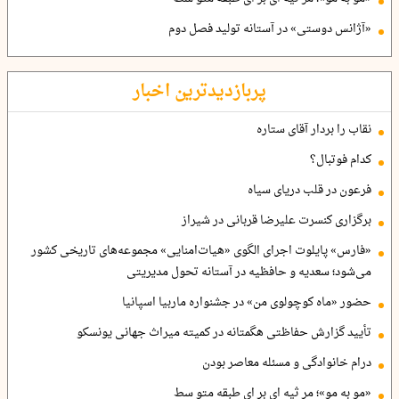
«آژانس دوستی» در آستانه تولید فصل دوم
پربازدیدترین اخبار
نقاب را بردار آقای ستاره
کدام فوتبال؟
فرعون در قلب دریای سیاه
برگزاری کنسرت علیرضا قربانی در شیراز
«فارس» پایلوت اجرای الگوی «هیات‌امنایی» مجموعه‌های تاریخی کشور
می‌شود؛ سعدیه و حافظیه در آستانه تحول مدیریتی
حضور «ماه کوچولوی من» در جشنواره ماربیا اسپانیا
تأیید گزارش حفاظتی هگمتانه در کمیته میراث جهانی یونسکو
درام خانوادگی و مسئله معاصر بودن
«مو به مو»؛ مر ثیه ای بر ای طبقه متو سط