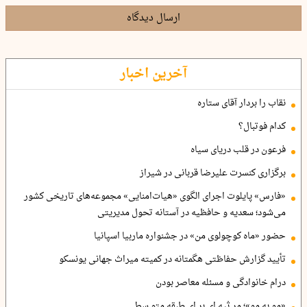
ارسال دیدگاه
آخرین اخبار
نقاب را بردار آقای ستاره
کدام فوتبال؟
فرعون در قلب دریای سیاه
برگزاری کنسرت علیرضا قربانی در شیراز
«فارس» پایلوت اجرای الگوی «هیات‌امنایی» مجموعه‌های تاریخی کشور
می‌شود؛ سعدیه و حافظیه در آستانه تحول مدیریتی
حضور «ماه کوچولوی من» در جشنواره ماربیا اسپانیا
تأیید گزارش حفاظتی هگمتانه در کمیته میراث جهانی یونسکو
درام خانوادگی و مسئله معاصر بودن
«مو به مو»؛ مر ثیه ای بر ای طبقه متو سط