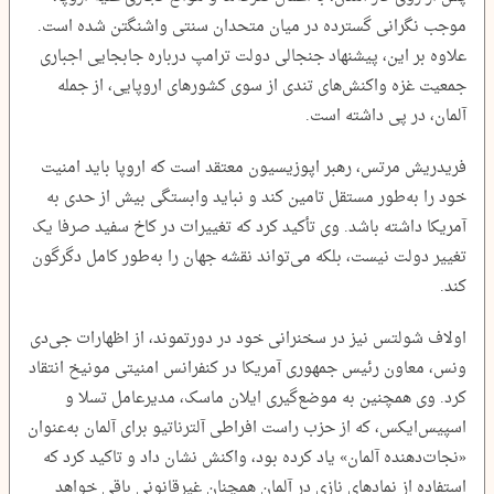
موجب نگرانی گسترده در میان متحدان سنتی واشنگتن شده است.
علاوه بر این، پیشنهاد جنجالی دولت ترامپ درباره جابجایی اجباری
جمعیت غزه واکنش‌های تندی از سوی کشورهای اروپایی، از جمله
آلمان، در پی داشته است.
فریدریش مرتس، رهبر اپوزیسیون معتقد است که اروپا باید امنیت
خود را به‌طور مستقل تامین کند و نباید وابستگی بیش از حدی به
آمریکا داشته باشد. وی تأکید کرد که تغییرات در کاخ سفید صرفا یک
تغییر دولت نیست، بلکه می‌تواند نقشه جهان را به‌طور کامل دگرگون
کند.
اولاف شولتس نیز در سخنرانی خود در دورتموند، از اظهارات جی‌دی
ونس، معاون رئیس‌ جمهوری آمریکا در کنفرانس امنیتی مونیخ انتقاد
کرد. وی همچنین به موضع‌گیری ایلان ماسک، مدیرعامل تسلا و
اسپیس‌ایکس، که از حزب راست افراطی آلترناتیو برای آلمان به‌عنوان
«نجات‌دهنده آلمان» یاد کرده بود، واکنش نشان داد و تاکید کرد که
استفاده از نمادهای نازی در آلمان همچنان غیرقانونی باقی خواهد