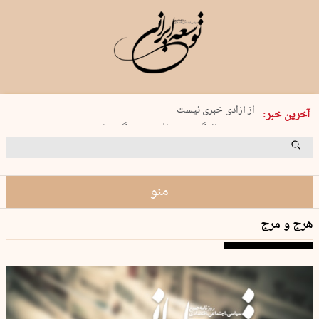
یکشنبه 18 مرداد 1405 شماره 2245
از آزادی خبری نیست
آخرین خبر:
۸۸۸ نفر سال گذشته بر اثر غرق‌شدگی جان …
غارت در روز روشن
حمید محرمیان، پایه‌گذار نشریه…
منو
هرج و مرج