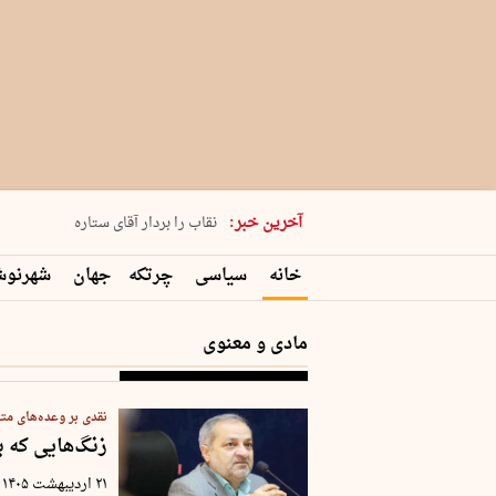
پنجشنبه 15 مرداد 1405 شماره 2243
آخرین خبر:
نقاب را بردار آقای ستاره
کدام فوتبال؟
خانه
سیاسی
چرتکه
جهان
شهرنو
فرعون در قلب دریای سیاه
برگزاری کنسرت علیرضا قربانی در …
مادی و معنوی
نقدی بر وعده‌های مت
زنگ‌هایی که ب
۲۱ اردیبهشت ۱۴۰۵