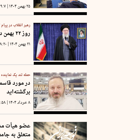
|
۲۵ بهمن ۱۴۰۴
۹:۷
رهبر انقلاب در پیام 
روز ۲۲ بهمن دشمن را مأیوس کنید
|
۲۱ بهمن ۱۴۰۴
۸:۲۰
حمله تند یک نماینده
در مورد قاسم
برگشته‌اید
|
۸ خرداد ۱۴۰۴
۸:۵۸
عضو هیأت مدی
متعلق به جامع