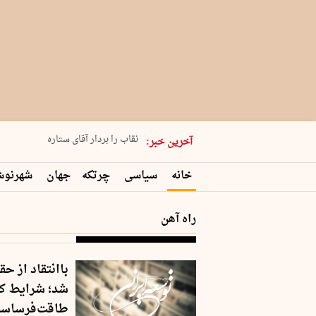
پنجشنبه 15 مرداد 1405 شماره 2243
نقاب را بردار آقای ستاره
آخرین خبر:
کدام فوتبال؟
فرعون در قلب دریای سیاه
خانه
سیاسی
چرتکه
جهان
شهرنو
برگزاری کنسرت علیرضا قربانی در …
راه آهن
شد؛ شرایط کا
طاقت‌فرساس