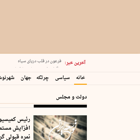
پنجشنبه 15 مرداد 1405 شماره 2243
نقاب را بردار آقای ستاره
کدام فوتبال؟
فرعون در قلب دریای سیاه
آخرین خبر:
برگزاری کنسرت علیرضا قربانی در …
خانه
سیاسی
چرتکه
جهان
شهرنو
دولت و مجلس
رئیس کمیسیون
افزایش مستمر
نمره قبولی گ