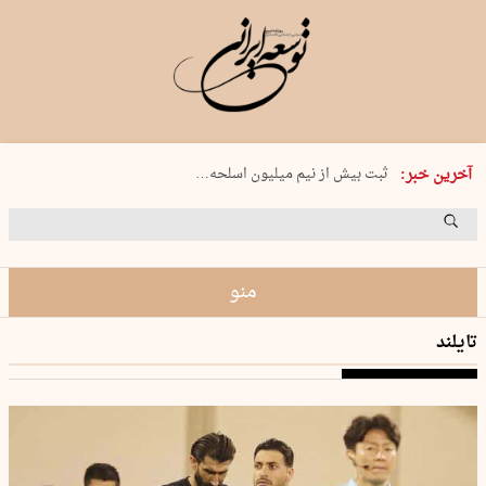
سه شنبه 20 مرداد 1405 شماره 2247
ثبت بیش از نیم میلیون اسلحه…
آخرین خبر:
برلین: طرح غزه می‌تواند به…
رویارویی بر سر پایان پرونده‌های ناتمام
از مهاجرت به عراق تا کولبری روی…
منو
تایلند