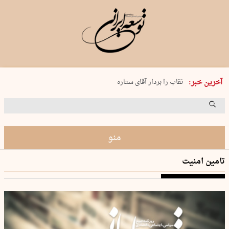
پنجشنبه 15 مرداد 1405 شماره 2243
نقاب را بردار آقای ستاره
آخرین خبر:
کدام فوتبال؟
فرعون در قلب دریای سیاه
برگزاری کنسرت علیرضا قربانی در …
منو
تامین امنیت