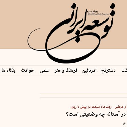
شت
دسترنج
آدرنالین
فرهنگ و هنر
علمی
حوادث
بنگاه ها
 م…
و مجلس: «چند ماه سخت در پیش داریم»
 در آستانه چه وضعیتی است؟
۱۱