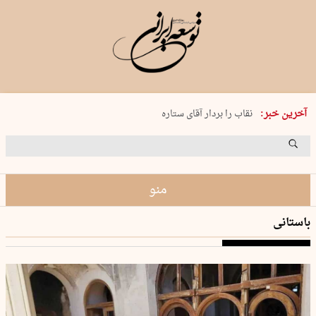
پنجشنبه 15 مرداد 1405 شماره 2243
آخرین خبر:
نقاب را بردار آقای ستاره
کدام فوتبال؟
فرعون در قلب دریای سیاه
برگزاری کنسرت علیرضا قربانی در …
منو
باستانی