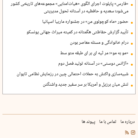
«فارس» پایلوت اجرای الگوی «هیات‌امنایی» مجموعه‌های تاریخی کشور
می‌شود؛ سعدیه و حافظیه در آستانه تحول مدیریتی
حضور «ماه کوچولوی من» در جشنواره ماربیا اسپانیا
تأیید گزارش حفاظتی هگمتانه در کمیته میراث جهانی یونسکو
درام خانوادگی و مسئله معاصر بودن
«مو به مو»؛ مر ثیه ای بر ای طبقه متو سط
«آژانس دوستی» در آستانه تولید فصل دوم
شبیه‌سازی واکنش به حملات احتمالی چین در رزمایش نظامی تایوان
تنش میان برزیل و آمریکا بر سر سفیر جدید واشنگتن
درباره ما
تماس با ما
پیوند ها