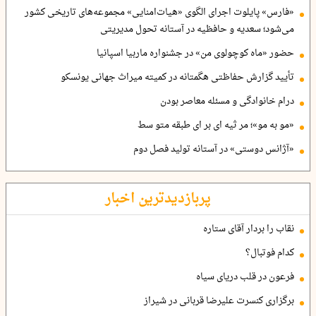
«فارس» پایلوت اجرای الگوی «هیات‌امنایی» مجموعه‌های تاریخی کشور
می‌شود؛ سعدیه و حافظیه در آستانه تحول مدیریتی
حضور «ماه کوچولوی من» در جشنواره ماربیا اسپانیا
تأیید گزارش حفاظتی هگمتانه در کمیته میراث جهانی یونسکو
درام خانوادگی و مسئله معاصر بودن
«مو به مو»؛ مر ثیه ای بر ای طبقه متو سط
«آژانس دوستی» در آستانه تولید فصل دوم
پربازدیدترین اخبار
نقاب را بردار آقای ستاره
کدام فوتبال؟
فرعون در قلب دریای سیاه
برگزاری کنسرت علیرضا قربانی در شیراز