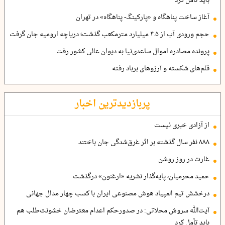
باید تأمل کرد
آغاز ساخت پناهگاه و «پارکینگ- پناهگاه» در تهران
حجم ورودی آب از ۴.۵ میلیارد مترمکعب گذشت؛ دریاچه ارومیه جان گرفت
پرونده مصادره اموال ساعدی‌نیا به دیوان عالی کشور رفت
قلم‌های شکسته و آرزوهای برباد رفته
پربازدیدترین اخبار
از آزادی خبری نیست
۸۸۸ نفر سال گذشته بر اثر غرق‌شدگی جان باختند
غارت در روز روشن
حمید محرمیان، پایه‌گذار نشریه «ارغنون» درگذشت
درخشش تیم المپیاد هوش مصنوعی ایران با کسب چهار مدال جهانی
آیت‌الله سروش محلاتی: در صدورحکم اعدام معترضان خشونت‌طلب هم
باید تأمل کرد