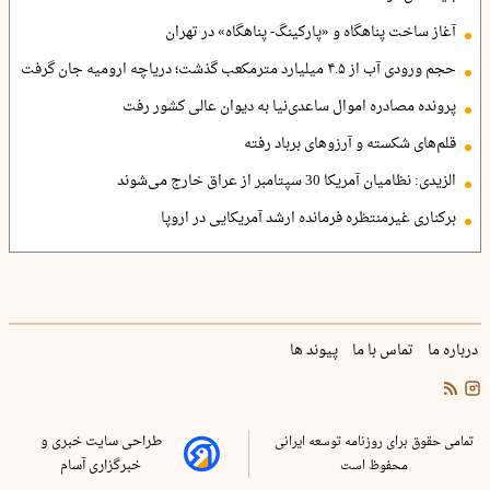
آغاز ساخت پناهگاه و «پارکینگ- پناهگاه» در تهران
حجم ورودی آب از ۴.۵ میلیارد مترمکعب گذشت؛ دریاچه ارومیه جان گرفت
پرونده مصادره اموال ساعدی‌نیا به دیوان عالی کشور رفت
قلم‌های شکسته و آرزوهای برباد رفته
الزیدی: نظامیان آمریکا 30 سپتامبر از عراق خارج می‌شوند
برکناری غیرمنتظره فرمانده ارشد آمریکایی در اروپا
درباره ما
تماس با ما
پیوند ها
تمامی حقوق برای روزنامه توسعه ایرانی
طراحی سایت خبری و
محفوظ است
خبرگزاری آسام