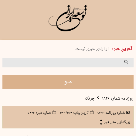
یکشنبه 18 مرداد 1405 شماره 2245
آخرین خبر:
از آزادی خبری نیست
۸۸۸ نفر سال گذشته بر اثر غرق‌شدگی جان …
غارت در روز روشن
حمید محرمیان، پایه‌گذار نشریه…
منو
روزنامه شماره ۱۸۲۶
چرتکه
شماره روزنامه:
۱۸۲۶
تاریخ چاپ:
۱۴۰۳/۱۱/۴
شماره خبر:
۷۴۲۱۰
بزرگنمایی متن خبر