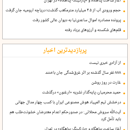
آغاز ساخت پناهگاه و «پارکینگ- پناهگاه» در تهران
حجم ورودی آب از ۴.۵ میلیارد مترمکعب گذشت؛ دریاچه ارومیه جان گرفت
پرونده مصادره اموال ساعدی‌نیا به دیوان عالی کشور رفت
قلم‌های شکسته و آرزوهای برباد رفته
پربازدیدترین اخبار
از آزادی خبری نیست
۸۸۸ نفر سال گذشته بر اثر غرق‌شدگی جان باختند
غارت در روز روشن
حمید محرمیان، پایه‌گذار نشریه «ارغنون» درگذشت
درخشش تیم المپیاد هوش مصنوعی ایران با کسب چهار مدال جهانی
آیت‌الله سروش محلاتی: در صدورحکم اعدام معترضان خشونت‌طلب هم
باید تأمل کرد
آغاز ساخت پناهگاه و «پارکینگ- پناهگاه» در تهران