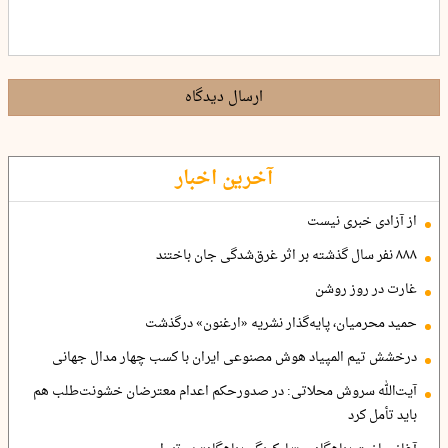
ارسال دیدگاه
آخرین اخبار
از آزادی خبری نیست
۸۸۸ نفر سال گذشته بر اثر غرق‌شدگی جان باختند
غارت در روز روشن
حمید محرمیان، پایه‌گذار نشریه «ارغنون» درگذشت
درخشش تیم المپیاد هوش مصنوعی ایران با کسب چهار مدال جهانی
آیت‌الله سروش محلاتی: در صدورحکم اعدام معترضان خشونت‌طلب هم
باید تأمل کرد