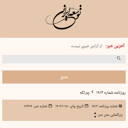
یکشنبه 18 مرداد 1405 شماره 2245
آخرین خبر:
از آزادی خبری نیست
۸۸۸ نفر سال گذشته بر اثر غرق‌شدگی جان …
غارت در روز روشن
حمید محرمیان، پایه‌گذار نشریه…
منو
روزنامه شماره ۱۸۱۳
چرتکه
شماره روزنامه:
۱۸۱۳
تاریخ چاپ:
۱۴۰۳/۱۰/۱۸
شماره خبر:
۷۳۶۱۶
بزرگنمایی متن خبر