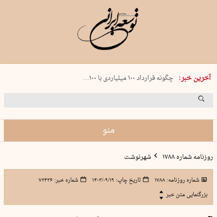
شنبه 17 مرداد 1405 شماره 2244
آخرین خبر:
چگونه قرارداد ۱۰۰ میلیاردی با ۱۰۰…
پنجره‌ای که باز نشد
۲۴۱ دقیقه جنون
توافق ایران و عمان گره بحران را باز م…
منو
روزنامه شماره ۱۷۸۸
شهرنوشت
شماره روزنامه:
۱۷۸۸
تاریخ چاپ:
۱۴۰۳/۰۹/۱۹
شماره خبر:
۷۲۴۳۶
بزرگنمایی متن خبر