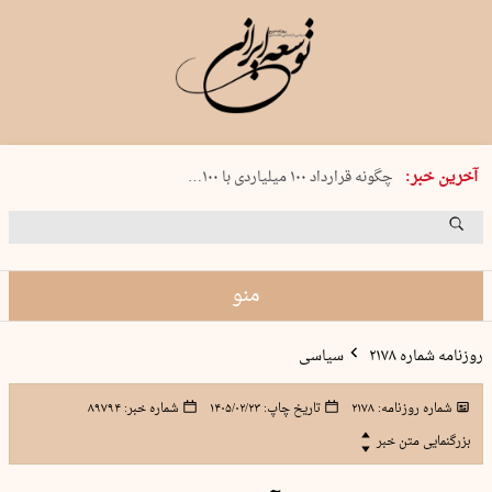
شنبه 17 مرداد 1405 شماره 2244
آخرین خبر:
چگونه قرارداد ۱۰۰ میلیاردی با ۱۰۰…
پنجره‌ای که باز نشد
۲۴۱ دقیقه جنون
توافق ایران و عمان گره بحران را باز م…
منو
روزنامه شماره ۲۱۷۸
سیاسی
شماره روزنامه:
۲۱۷۸
تاریخ چاپ:
۱۴۰۵/۰۲/۲۳
شماره خبر:
۸۹۷۹۴
بزرگنمایی متن خبر