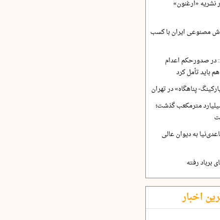
ر نشریه «ارغنون»
ش مصنوعی ایران با کسب
 در صدورحکم اعدام
 باید تأمل کرد
رکینگ- پناهگاه» در تهران
 ورودی آب از ۴.۵ میلیارد مترمکعب گذشت؛
ت
دی‌نیا به دیوان عالی
 برباد رفته
رین اخبار