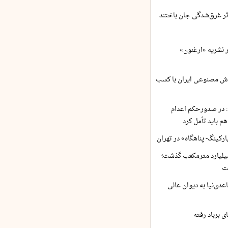
ر نشریه «ارغنون»
ش مصنوعی ایران با کسب
 در صدورحکم اعدام
 باید تأمل کرد
رکینگ- پناهگاه» در تهران
 ورودی آب از ۴.۵ میلیارد مترمکعب گذشت؛
ت
دی‌نیا به دیوان عالی
 برباد رفته