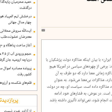
حمید محرمیان، پایه‌گذا
درگذشت
درخشش تیم المپیاد هو
چهار مدال جهانی
آیت‌الله سروش محلاتی:
معترضان خشونت‌طلب هم
آغاز ساخت پناهگاه و «پا
حجم
یران» با بیان اینکه مذاکره دولت پزشکیان با
دریاچه ارومیه جان گرف
 برخی از چهره‌های سیاسی در آمریکا هیچ
پرونده مصادره اموال ساع
ذاکره زمانی معنا دارد که دو طرف به آن
کشور رفت
ارد، مذاکرات بی‌معنا می‌شود. به عنوان
قلم‌های شکسته و آرزوهای
د مذاکره داده است. سیاست او، چه در دولت
ان است. در عوض، به فشارهای خود ادامه
پربازدیدت
ت انجام شود، نمی‌تواند تأثیری داشته باشد
از آزادی خبری نیست