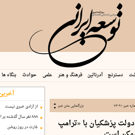
شت
دسترنج
آدرنالین
فرهنگ و هنر
علمی
حوادث
بنگاه ها
آخرین 
اره خبر:
۷۴۰۹۱
بزرگنمایی متن خبر
از آزادی خبری نیست
۸۸۸ نفر سال گذشته بر اثر غرق‌شدگی جان باختند
 دولت پزشکیان با «ترامپ
غارت در روز روشن
ممکن است