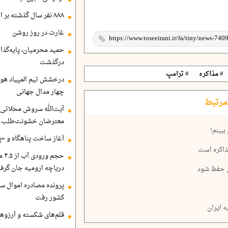
۸۸۸ نفر سال گذشته بر اثر غرق‌شدگی جان باختند
غارت در روز روشن
حمید محرمیان، پایه‌گذا
درگذشت
# مذاکره
# ترامپ
درخشش تیم المپیاد هو
چهار مدال جهانی
مرتبط
آیت‌الله سروش محلاتی:
معترضان خشونت‌طلب هم
ببینم!
آغاز ساخت پناهگاه و «پا
ذاکره است
حجم
دریاچه ارومیه جان گرف
سی حفظ شود
پرونده مصادره اموال ساع
کشور رفت
 ایران
قلم‌های شکسته و آرزوهای