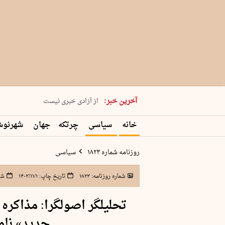
یکشنبه 18 مرداد 1405 شماره 2245
آخرین خبر:
از آزادی خبری نیست
۸۸۸ نفر سال گذشته بر اثر غرق‌شدگی جان …
خانه
سیاسی
چرتکه
جهان
شهرنو
غارت در روز روشن
حمید محرمیان، پایه‌گذار نشریه…
روزنامه شماره ۱۸۲۳
سیاسی
شماره روزنامه:
۱۸۲۳
تاریخ چاپ:
۱۴۰۳/۱۱/۱
شم
تحلیلگر اصولگرا: مذاکره
جدید» نا