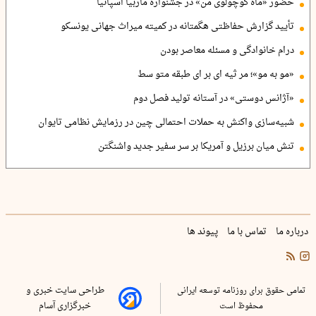
حضور «ماه کوچولوی من» در جشنواره ماربیا اسپانیا
تأیید گزارش حفاظتی هگمتانه در کمیته میراث جهانی یونسکو
درام خانوادگی و مسئله معاصر بودن
«مو به مو»؛ مر ثیه ای بر ای طبقه متو سط
«آژانس دوستی» در آستانه تولید فصل دوم
شبیه‌سازی واکنش به حملات احتمالی چین در رزمایش نظامی تایوان
تنش میان برزیل و آمریکا بر سر سفیر جدید واشنگتن
درباره ما
تماس با ما
پیوند ها
تمامی حقوق برای روزنامه توسعه ایرانی
طراحی سایت خبری و
محفوظ است
خبرگزاری آسام