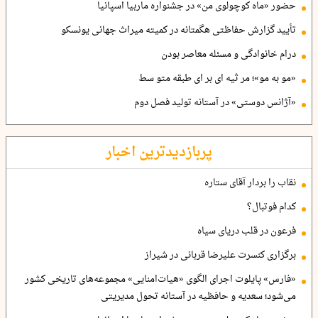
حضور «ماه کوچولوی من» در جشنواره ماربیا اسپانیا
تأیید گزارش حفاظتی هگمتانه در کمیته میراث جهانی یونسکو
درام خانوادگی و مسئله معاصر بودن
«مو به مو»؛ مر ثیه ای بر ای طبقه متو سط
«آژانس دوستی» در آستانه تولید فصل دوم
پربازدیدترین اخبار
نقاب را بردار آقای ستاره
کدام فوتبال؟
فرعون در قلب دریای سیاه
برگزاری کنسرت علیرضا قربانی در شیراز
«فارس» پایلوت اجرای الگوی «هیات‌امنایی» مجموعه‌های تاریخی کشور
می‌شود؛ سعدیه و حافظیه در آستانه تحول مدیریتی