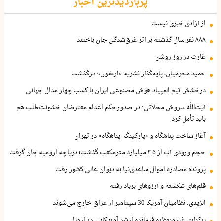
پربازدیدترین اخبار
از آزادی خبری نیست
۸۸۸ نفر سال گذشته بر اثر غرق‌شدگی جان باختند
غارت در روز روشن
حمید محرمیان، پایه‌گذار نشریه «ارغنون» درگذشت
درخشش تیم المپیاد هوش مصنوعی ایران با کسب چهار مدال جهانی
آیت‌الله سروش محلاتی: در صدورحکم اعدام معترضان خشونت‌طلب هم
باید تأمل کرد
آغاز ساخت پناهگاه و «پارکینگ- پناهگاه» در تهران
حجم ورودی آب از ۴.۵ میلیارد مترمکعب گذشت؛ دریاچه ارومیه جان گرفت
پرونده مصادره اموال ساعدی‌نیا به دیوان عالی کشور رفت
قلم‌های شکسته و آرزوهای برباد رفته
الزیدی: نظامیان آمریکا 30 سپتامبر از عراق خارج می‌شوند
برکناری غیرمنتظره فرمانده ارشد آمریکایی در اروپا