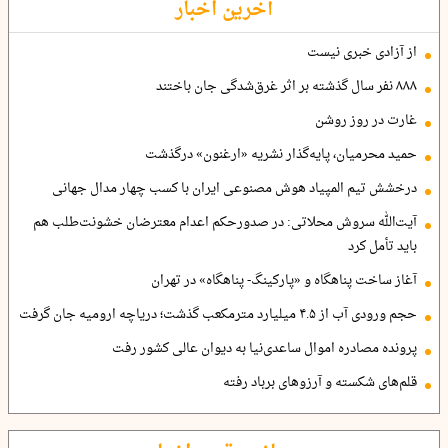
آخرین اخبار
از آزادی خبری نیست
۸۸۸ نفر سال گذشته بر اثر غرق‌شدگی جان باختند
غارت در روز روشن
حمید محرمیان، پایه‌گذار نشریه «ارغنون» درگذشت
درخشش تیم المپیاد هوش مصنوعی ایران با کسب چهار مدال جهانی
آیت‌الله سروش محلاتی: در صدورحکم اعدام معترضان خشونت‌طلب هم
باید تأمل کرد
آغاز ساخت پناهگاه و «پارکینگ- پناهگاه» در تهران
حجم ورودی آب از ۴.۵ میلیارد مترمکعب گذشت؛ دریاچه ارومیه جان گرفت
پرونده مصادره اموال ساعدی‌نیا به دیوان عالی کشور رفت
قلم‌های شکسته و آرزوهای برباد رفته