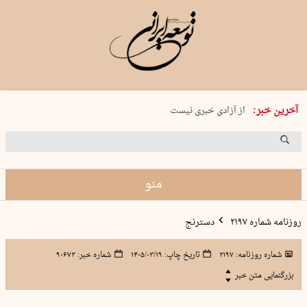
یکشنبه 18 مرداد 1405 شماره 2245
آخرین خبر:
از آزادی خبری نیست
۸۸۸ نفر سال گذشته بر اثر غرق‌شدگی جان …
غارت در روز روشن
حمید محرمیان، پایه‌گذار نشریه…
منو
روزنامه شماره ۲۱۹۷
دسترنج
شماره روزنامه:
۲۱۹۷
تاریخ چاپ:
۱۴۰۵/۰۳/۱۹
شماره خبر:
۹۰۶۷۳
بزرگنمایی متن خبر