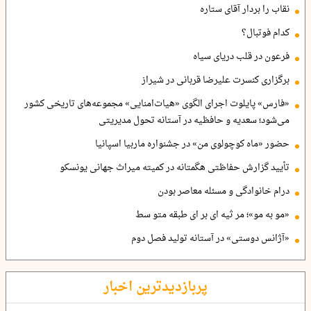
نقاب را بردار آقای ستاره
کدام فوتبال؟
فرعون در قلب دریای سیاه
برگزاری کنسرت علیرضا قربانی در شیراز
«فارس» پایلوت اجرای الگوی «هیات‌امنایی» مجموعه‌های تاریخی کشور
می‌شود؛ سعدیه و حافظیه در آستانه تحول مدیریتی
حضور «ماه کوچولوی من» در جشنواره ماربیا اسپانیا
تأیید گزارش حفاظتی هگمتانه در کمیته میراث جهانی یونسکو
درام خانوادگی و مسئله معاصر بودن
«مو به مو»؛ مر ثیه ای بر ای طبقه متو سط
«آژانس دوستی» در آستانه تولید فصل دوم
پربازدیدترین اخبار