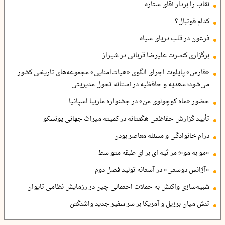
نقاب را بردار آقای ستاره
کدام فوتبال؟
فرعون در قلب دریای سیاه
برگزاری کنسرت علیرضا قربانی در شیراز
«فارس» پایلوت اجرای الگوی «هیات‌امنایی» مجموعه‌های تاریخی کشور
می‌شود؛ سعدیه و حافظیه در آستانه تحول مدیریتی
حضور «ماه کوچولوی من» در جشنواره ماربیا اسپانیا
تأیید گزارش حفاظتی هگمتانه در کمیته میراث جهانی یونسکو
درام خانوادگی و مسئله معاصر بودن
«مو به مو»؛ مر ثیه ای بر ای طبقه متو سط
«آژانس دوستی» در آستانه تولید فصل دوم
شبیه‌سازی واکنش به حملات احتمالی چین در رزمایش نظامی تایوان
تنش میان برزیل و آمریکا بر سر سفیر جدید واشنگتن